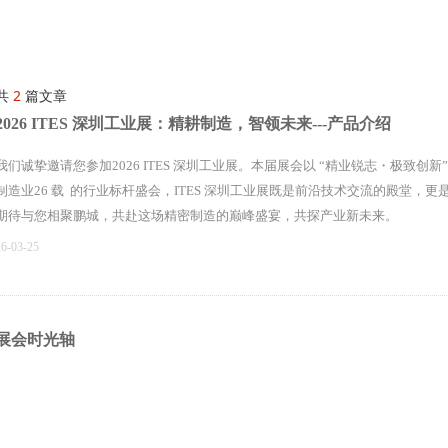
共
2
篇文章
2026 ITES 深圳工业展：精耕制造，智领未来---产品介绍
我们诚挚邀请您参加2026 ITES 深圳工业展。本届展会以 “精业锐志・极致
制造业26 载 的行业标杆盛会，ITES 深圳工业展既是前沿技术交流的殿堂，
期待与您相聚鹏城，共赴这场精密制造的巅峰盛宴，共探产业新未来。
26-03-25
展会时光轴